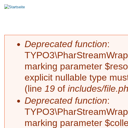
Hauptmenü
HOME
MASTERING
MIXING
RECORDIN
Sie sind hier
Fehlermeldung
Deprecated function
:
TYPO3\PharStreamWrapper\
marking parameter $resol
explicit nullable type mu
(line
19
of
includes/file.p
Deprecated function
:
TYPO3\PharStreamWrapper\
marking parameter $collec